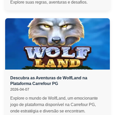
Explore suas regras, aventuras e desafios.
Descubra as Aventuras de WolfLand na
Plataforma Carrefour PG
2026-04-07
Explore o mundo de WolfLand, um emocionante
jogo de plataforma disponível na Carrefour PG,
onde estratégia e diversão se encontram.