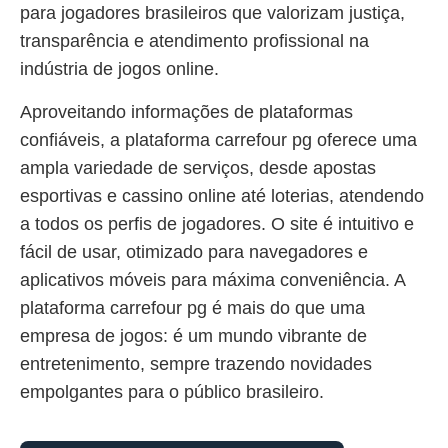
para jogadores brasileiros que valorizam justiça,
transparência e atendimento profissional na
indústria de jogos online.
Aproveitando informações de plataformas
confiáveis, a plataforma carrefour pg oferece uma
ampla variedade de serviços, desde apostas
esportivas e cassino online até loterias, atendendo
a todos os perfis de jogadores. O site é intuitivo e
fácil de usar, otimizado para navegadores e
aplicativos móveis para máxima conveniência. A
plataforma carrefour pg é mais do que uma
empresa de jogos: é um mundo vibrante de
entretenimento, sempre trazendo novidades
empolgantes para o público brasileiro.