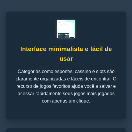
Interface minimalista e fácil de
usar
Categorias como esportes, cassino e slots são
claramente organizadas e fáceis de encontrar. O
recurso de jogos favoritos ajuda você a salvar e
acessar rapidamente seus jogos mais jogados
com apenas um clique.