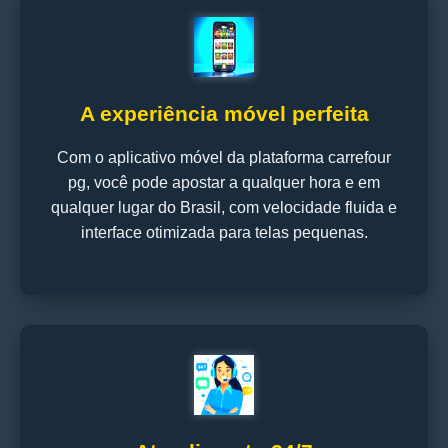
A experiência móvel perfeita
Com o aplicativo móvel da plataforma carrefour
pg, você pode apostar a qualquer hora e em
qualquer lugar do Brasil, com velocidade fluida e
interface otimizada para telas pequenas.