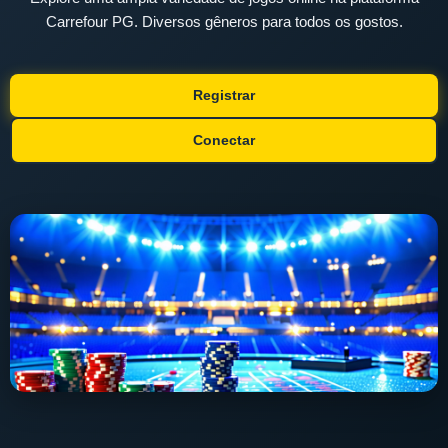
Carrefour PG. Diversos gêneros para todos os gostos.
Registrar
Conectar