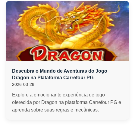
Descubra o Mundo de Aventuras do Jogo
Dragon na Plataforma Carrefour PG
2026-03-28
Explore a emocionante experiência de jogo
oferecida por Dragon na plataforma Carrefour PG e
aprenda sobre suas regras e mecânicas.