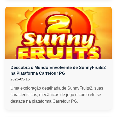
Descubra o Mundo Envolvente de SunnyFruits2
na Plataforma Carrefour PG
2026-05-15
Uma exploração detalhada de SunnyFruits2, suas
características, mecânicas de jogo e como ele se
destaca na plataforma Carrefour PG.