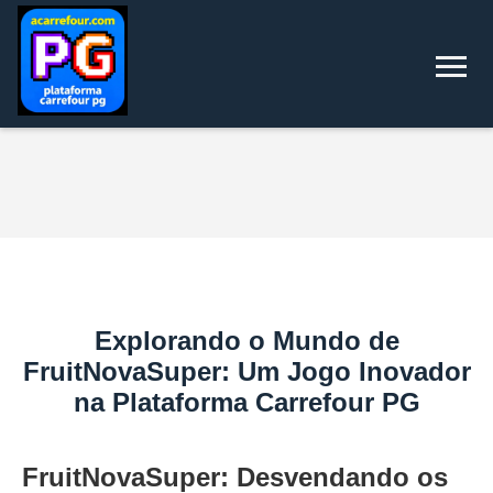
Explorando o Mundo de
FruitNovaSuper: Um Jogo Inovador
na Plataforma Carrefour PG
FruitNovaSuper: Desvendando os