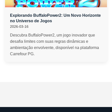
Explorando BuffaloPower2: Um Novo Horizonte
no Universo de Jogos
2026-03-16
Descubra BuffaloPower2, um jogo inovador que
desafia limites com suas regras dinâmicas e
ambientação envolvente, disponível na plataforma
Carrefour PG.