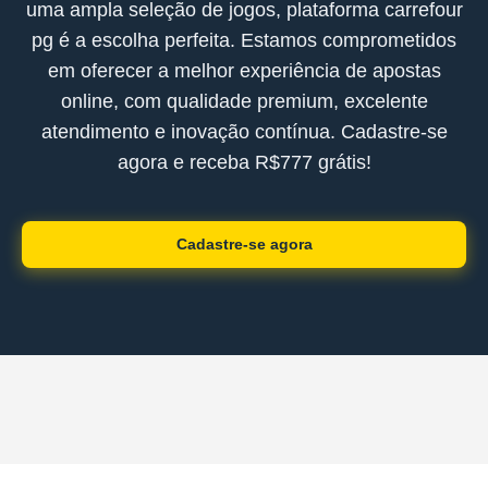
uma ampla seleção de jogos, plataforma carrefour
pg é a escolha perfeita. Estamos comprometidos
em oferecer a melhor experiência de apostas
online, com qualidade premium, excelente
atendimento e inovação contínua. Cadastre-se
agora e receba R$777 grátis!
Cadastre-se agora