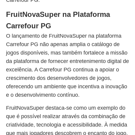
Carrefour PG.
FruitNovaSuper na Plataforma
Carrefour PG
O lançamento de FruitNovaSuper na plataforma
Carrefour PG não apenas amplia o catálogo de
jogos disponíveis, mas também fortalece a missão
da plataforma de fornecer entretenimento digital de
excelência. A Carrefour PG continua a apoiar o
crescimento dos desenvolvedores de jogos,
oferecendo um ambiente que incentiva a inovação
e o desenvolvimento contínuo.
FruitNovaSuper destaca-se como um exemplo do
que é possível realizar através da combinação de
criatividade, tecnologia e acessibilidade. À medida
que mais jogadores descobrem o encanto do jogo,