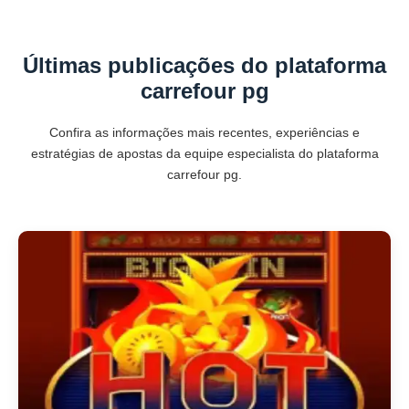
Últimas publicações do plataforma
carrefour pg
Confira as informações mais recentes, experiências e
estratégias de apostas da equipe especialista do plataforma
carrefour pg.