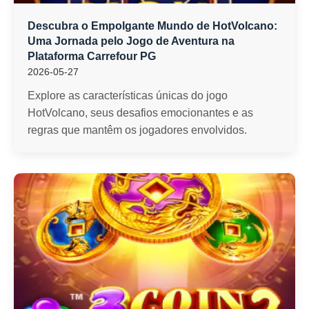
Descubra o Empolgante Mundo de HotVolcano:
Uma Jornada pelo Jogo de Aventura na
Plataforma Carrefour PG
2026-05-27
Explore as características únicas do jogo
HotVolcano, seus desafios emocionantes e as
regras que mantêm os jogadores envolvidos.