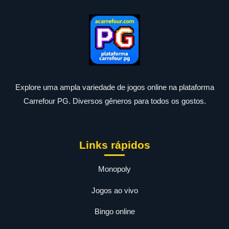
Explore uma ampla variedade de jogos online na plataforma
Carrefour PG. Diversos gêneros para todos os gostos.
Links rápidos
Monopoly
Jogos ao vivo
Bingo online