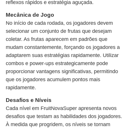
reflexos rápidos e estratégia aguçada.
Mecânica de Jogo
No início de cada rodada, os jogadores devem
selecionar um conjunto de frutas que desejam
coletar. As frutas aparecem em padrões que
mudam constantemente, forçando os jogadores a
adaptarem suas estratégias rapidamente. Utilizar
combos e power-ups estrategicamente pode
proporcionar vantagens significativas, permitindo
que os jogadores acumulem pontos mais
rapidamente.
Desafios e Níveis
Cada nível em FruitNovaSuper apresenta novos
desafios que testam as habilidades dos jogadores.
À medida que progridem, os níveis se tornam