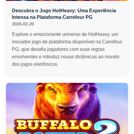
Descubra o Jogo HotHeavy: Uma Experiência
Intensa na Plataforma Carrefour PG
2026-02-20
Explore o emocionante universo de HotHeavy, um
inovador jogo de plataforma disponível na Carrefour
PG, que desafia jogadores com suas regras
envolventes e introduz novas dinâmicas ao mundo
dos jogos eletrônicos.