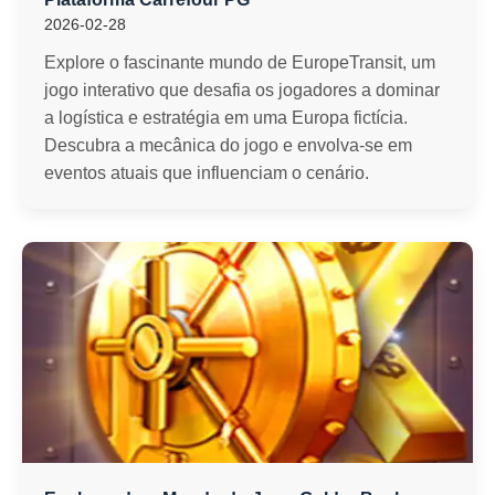
2026-02-28
Explore o fascinante mundo de EuropeTransit, um
jogo interativo que desafia os jogadores a dominar
a logística e estratégia em uma Europa fictícia.
Descubra a mecânica do jogo e envolva-se em
eventos atuais que influenciam o cenário.