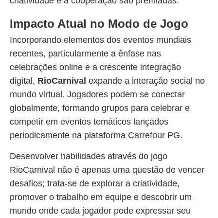
criatividade e a cooperação são premiadas.
Impacto Atual no Modo de Jogo
Incorporando elementos dos eventos mundiais
recentes, particularmente a ênfase nas
celebrações online e a crescente integração
digital,
RioCarnival
expande a interação social no
mundo virtual. Jogadores podem se conectar
globalmente, formando grupos para celebrar e
competir em eventos temáticos lançados
periodicamente na plataforma Carrefour PG.
Desenvolver habilidades através do jogo
RioCarnival não é apenas uma questão de vencer
desafios; trata-se de explorar a criatividade,
promover o trabalho em equipe e descobrir um
mundo onde cada jogador pode expressar seu