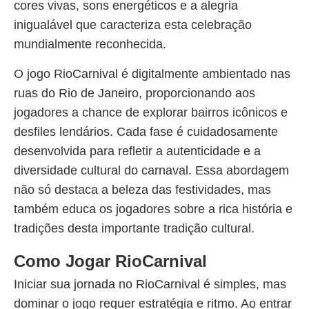
cores vivas, sons energéticos e a alegria
inigualável que caracteriza esta celebração
mundialmente reconhecida.
O jogo RioCarnival é digitalmente ambientado nas
ruas do Rio de Janeiro, proporcionando aos
jogadores a chance de explorar bairros icônicos e
desfiles lendários. Cada fase é cuidadosamente
desenvolvida para refletir a autenticidade e a
diversidade cultural do carnaval. Essa abordagem
não só destaca a beleza das festividades, mas
também educa os jogadores sobre a rica história e
tradições desta importante tradição cultural.
Como Jogar RioCarnival
Iniciar sua jornada no RioCarnival é simples, mas
dominar o jogo requer estratégia e ritmo. Ao entrar