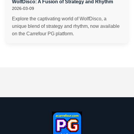
WolfDisco: A Fusion of Strategy and Rhythm
2026-03-09
Explore the captivating world of WolfDisco, a
unique blend of strategy and rhythm, now available
on the Carrefour PG platform.