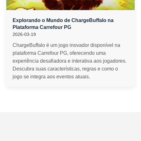
Explorando o Mundo de ChargeBuffalo na
Plataforma Carrefour PG
2026-03-19
ChargeBuffalo é um jogo inovador disponível na
plataforma Carrefour PG, oferecendo uma
experiência desafiadora e interativa aos jogadores.
Descubra suas características, regras e como o
jogo se integra aos eventos atuais.