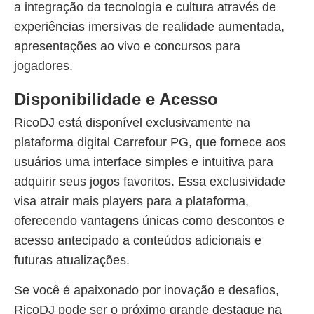
a integração da tecnologia e cultura através de
experiências imersivas de realidade aumentada,
apresentações ao vivo e concursos para
jogadores.
Disponibilidade e Acesso
RicoDJ está disponível exclusivamente na
plataforma digital Carrefour PG, que fornece aos
usuários uma interface simples e intuitiva para
adquirir seus jogos favoritos. Essa exclusividade
visa atrair mais players para a plataforma,
oferecendo vantagens únicas como descontos e
acesso antecipado a conteúdos adicionais e
futuras atualizações.
Se você é apaixonado por inovação e desafios,
RicoDJ pode ser o próximo grande destaque na