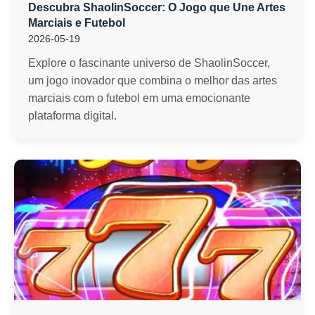
Descubra ShaolinSoccer: O Jogo que Une Artes
Marciais e Futebol
2026-05-19
Explore o fascinante universo de ShaolinSoccer,
um jogo inovador que combina o melhor das artes
marciais com o futebol em uma emocionante
plataforma digital.