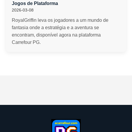
Jogos de Plataforma
2026-03-08
RoyalGriffin leva os jogadores a um mundo de
fantasia onde a estratégia e a aventura se
encontram, disponível agora na plataforma
Carrefour PG.