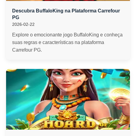
Descubra BuffaloKing na Plataforma Carrefour
PG
2026-02-22
Explore o emocionante jogo BuffaloKing e conheça
suas regras e características na plataforma
Carrefour PG.