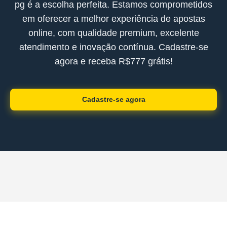
pg é a escolha perfeita. Estamos comprometidos
em oferecer a melhor experiência de apostas
online, com qualidade premium, excelente
atendimento e inovação contínua. Cadastre-se
agora e receba R$777 grátis!
Cadastre-se agora