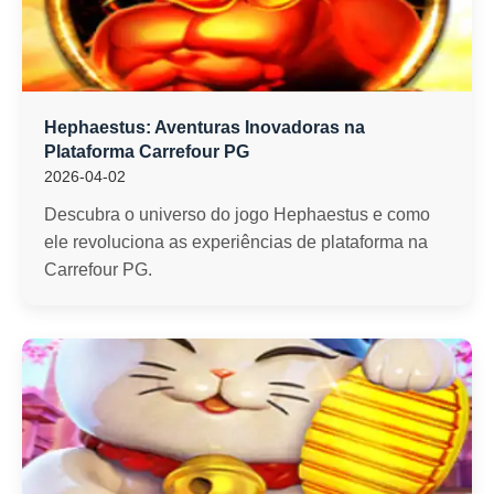
Hephaestus: Aventuras Inovadoras na
Plataforma Carrefour PG
2026-04-02
Descubra o universo do jogo Hephaestus e como
ele revoluciona as experiências de plataforma na
Carrefour PG.