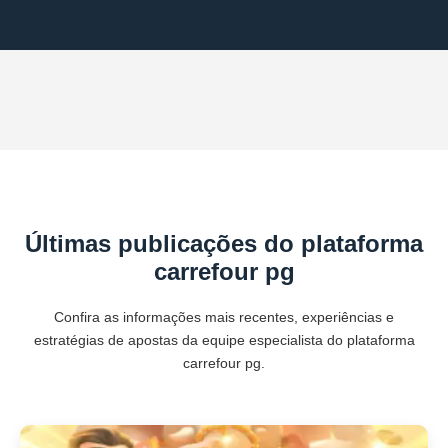
Últimas publicações do plataforma
carrefour pg
Confira as informações mais recentes, experiências e
estratégias de apostas da equipe especialista do plataforma
carrefour pg.