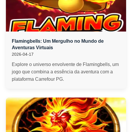
Flamingbells: Um Mergulho no Mundo de
Aventuras Virtuais
2026-04-17
Explore o universo envolvente de Flamingbells, um
jogo que combina a essência da aventura com a
plataforma Carrefour PG.