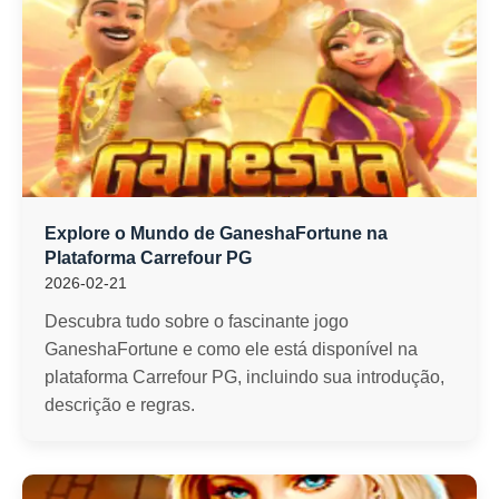
Explore o Mundo de GaneshaFortune na
Plataforma Carrefour PG
2026-02-21
Descubra tudo sobre o fascinante jogo
GaneshaFortune e como ele está disponível na
plataforma Carrefour PG, incluindo sua introdução,
descrição e regras.