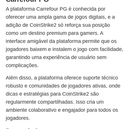
A plataforma Carrefour PG é conhecida por
oferecer uma ampla gama de jogos digitais, e a
adição de CoinStrike2 só reforça sua posição
como um destino premium para gamers. A
interface amigável da plataforma permite que os
jogadores baixem e instalem o jogo com facilidade,
garantindo uma experiência de usuário sem
complicações.
Além disso, a plataforma oferece suporte técnico
robusto e comunidades de jogadores ativas, onde
dicas e estratégias para CoinStrike2 são
regularmente compartilhadas. Isso cria um
ambiente colaborativo e engajador para todos os
jogadores.