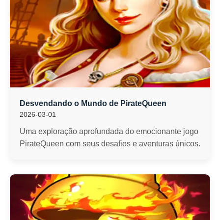
Desvendando o Mundo de PirateQueen
2026-03-01
Uma exploração aprofundada do emocionante jogo
PirateQueen com seus desafios e aventuras únicos.