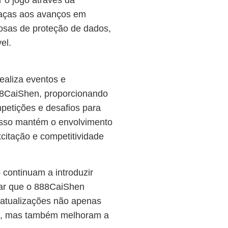
 o jogo através da
raças aos avanços em
orosas de proteção de dados,
el.
ealiza eventos e
88CaiShen, proporcionando
petições e desafios para
Isso mantém o envolvimento
citação e competitividade
 continuam a introduzir
rar que o 888CaiShen
atualizações não apenas
de, mas também melhoram a