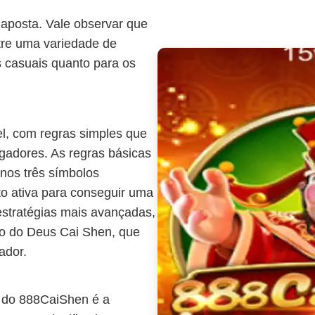
aposta. Vale observar que
ntre uma variedade de
 casuais quanto para os
l, com regras simples que
gadores. As regras básicas
nos três símbolos
o ativa para conseguir uma
 estratégias mais avançadas,
lo do Deus Cai Shen, que
ador.
 do 888CaiShen é a