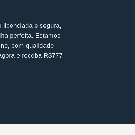
 licenciada e segura,
lha perfeita. Estamos
ine, com qualidade
 agora e receba R$777