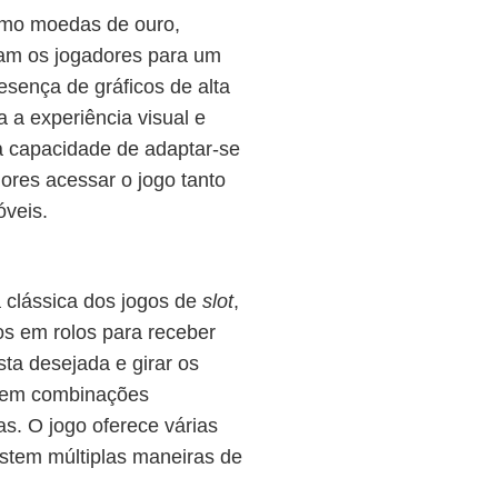
como moedas de ouro,
tam os jogadores para um
resença de gráficos de alta
a a experiência visual e
ua capacidade de adaptar-se
dores acessar o jogo tanto
veis.
clássica dos jogos de
slot
,
los em rolos para receber
sta desejada e girar os
m em combinações
s. O jogo oferece várias
istem múltiplas maneiras de