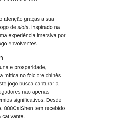
 atenção graças à sua
 jogo de
slots
, inspirado na
 uma experiência imersiva por
ogo envolventes.
n
una e prosperidade,
 mítica no folclore chinês
ste jogo busca capturar a
jogadores não apenas
mios significativos. Desde
PG, 888CaiShen tem recebido
 cativante.